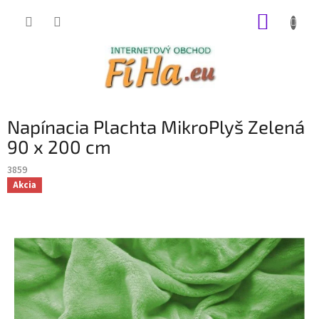
Prejsť
NÁKUP
na
obsah
KOŠÍK
Napínacia Plachta MikroPlyš Zelená
90 x 200 cm
3859
Akcia