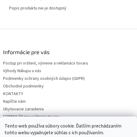
Popis produktu nie je dostupný
Z
á
p
ä
Informácie pre vás
t
Postup pri vrátení, výmene a reklamácii tovaru
i
Výhody Nákupu u nás
e
Podmienky ochrany osobných údajov (GDPR)
Obchodné podmienky
KONTAKTY
Napíšte nám
Ubytovacie zariadenia
FORMULÁR pre vrátenie tovaru
Tento web používa súbory cookie. Ďalším prechádzaním
tohto webu vyjadrujete súhlas s ich používaním.