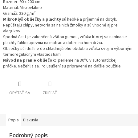
Rozmer: 90 x 200 cm
Materiál: Mikrovlákno
2
Gramáž: 230 g/m
MikroPlyš o
bliečky a plachty
sú hebké a príjemné na dotyk.
Nepúšťajú chlpy, netvoria sa na nich žmolky a sú vhodné aj pre
alergikov.
Spodná časť je zakončená všitou gumou, vďaka ktorej sa napínacie
plachty ľahko upevnia na matrac a dobre na ňom držia.
Obliečky sú ideálne do chladnejšieho obdobia vďaka svojim výborným
termoregulačným vlastnostiam.
Návod na pranie obliečok:
perieme na 30°C v automatickej
práčke.
Nežehlia sa.
Po usušení sú pripravené na ďalšie použitie
OPÝTAŤ SA
ZDIEĽAŤ
Popis
Diskusia
Podrobný popis