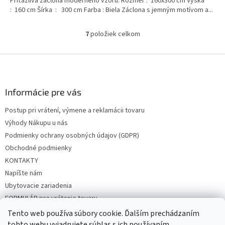
Príťažlivá záclona moderného vzoru. Rozmer : 160x300 cm Výška
: 160 cm Šírka : 300 cm Farba : Biela Záclona s jemným motívom a...
7
položiek celkom
O
v
l
Z
á
á
d
p
a
ä
Informácie pre vás
c
t
i
Postup pri vrátení, výmene a reklamácii tovaru
i
e
Výhody Nákupu u nás
p
e
r
Podmienky ochrany osobných údajov (GDPR)
v
Obchodné podmienky
k
KONTAKTY
y
v
Napíšte nám
ý
Ubytovacie zariadenia
p
FORMULÁR pre vrátenie tovaru
i
s
Tento web používa súbory cookie. Ďalším prechádzaním
u
tohto webu vyjadrujete súhlas s ich používaním.