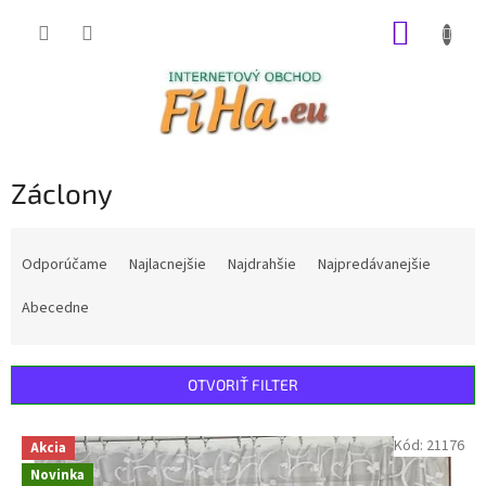
Prejsť
NÁKUP
na
obsah
KOŠÍK
Záclony
R
a
Odporúčame
Najlacnejšie
Najdrahšie
Najpredávanejšie
d
e
Abecedne
n
i
e
OTVORIŤ FILTER
p
r
V
Kód:
21176
Akcia
o
ý
d
Novinka
p