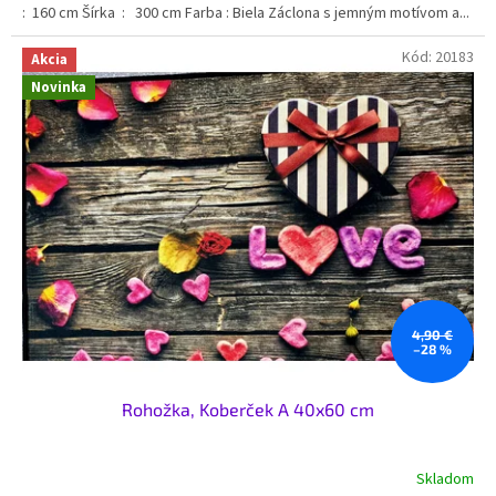
: 160 cm Šírka : 300 cm Farba : Biela Záclona s jemným motívom a...
Kód:
20183
Akcia
Novinka
4,90 €
–28 %
Rohožka, Koberček A 40x60 cm
Skladom