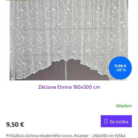
u
i
k
s
t
p
o
r
v
o
d
u
k
t
o
11,90 €
–20 %
v
Záclona Elmira 160x300 cm
Skladom
Do košíka
9,50 €
Príťažlivá záclona moderného vzoru. Rozmer : 160x300 cm Výška