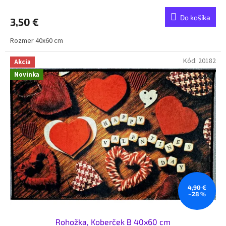
Do košíka
3,50 €
Rozmer 40x60 cm
Kód:
20182
Akcia
Novinka
4,90 €
–28 %
Rohožka, Koberček B 40x60 cm