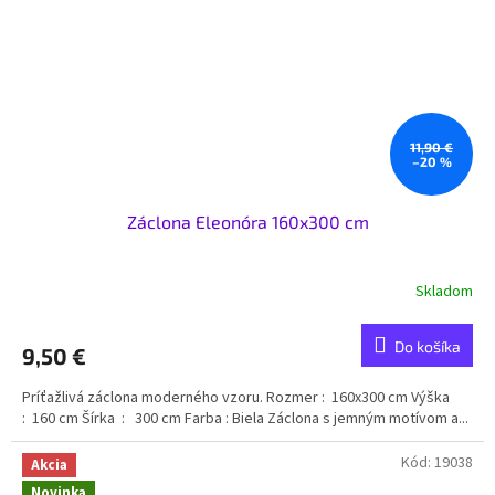
11,90 €
–20 %
Záclona Eleonóra 160x300 cm
Skladom
Do košíka
9,50 €
Príťažlivá záclona moderného vzoru. Rozmer : 160x300 cm Výška
: 160 cm Šírka : 300 cm Farba : Biela Záclona s jemným motívom a...
Kód:
19038
Akcia
Novinka