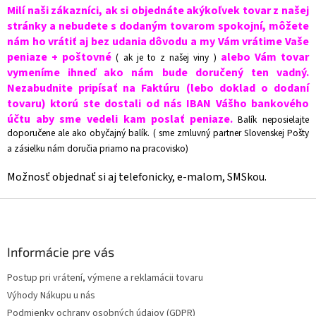
Milí naši zákazníci, ak si objednáte akýkoľvek tovar z našej
stránky a nebudete s dodaným tovarom spokojní, môžete
nám ho vrátiť aj bez udania dôvodu a my Vám vrátime Vaše
peniaze + poštovné
alebo Vám tovar
( ak je to z našej viny )
vymeníme ihneď ako nám bude doručený ten vadný.
Nezabudnite pripísať na Faktúru (lebo doklad o dodaní
tovaru) ktorú ste dostali od nás IBAN Vášho bankového
účtu aby sme vedeli kam poslať peniaze.
Balík neposielajte
doporučene ale ako obyčajný balík. ( sme zmluvný partner Slovenskej Pošty
a zásielku nám doručia priamo na pracovisko)
Možnosť objednať si aj telefonicky, e-malom, SMSkou.
Z
á
p
ä
Informácie pre vás
t
Postup pri vrátení, výmene a reklamácii tovaru
i
Výhody Nákupu u nás
e
Podmienky ochrany osobných údajov (GDPR)