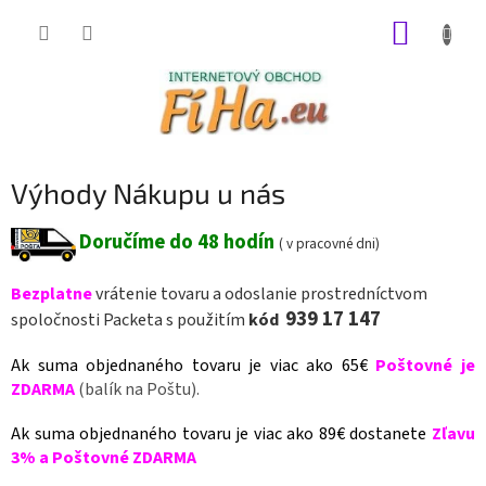
Prejsť
NÁKUP
na
obsah
KOŠÍK
Výhody Nákupu u nás
Doručíme do 48 hodín
( v pracovné dni)
Bezplatne
vrátenie tovaru a odoslanie prostredníctvom
939 17 147
spoločnosti Packeta s použitím
kód
Ak suma objednaného tovaru je viac ako 65€
Poštovné je
ZDARMA
(balík na Poštu).
Ak suma objednaného tovaru je viac ako 89€ dostanete
Zľavu
3% a Poštovné ZDARMA