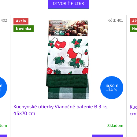
OTVORIŤ FILTER
:
402
Kód:
401
Akcia
Ak
Novinka
No
 €
10,50 €
%
–34 %
Kuchynské utierky Vianočné balenie B 3 ks,
Kuc
45x70 cm
cm
adom
Skladom