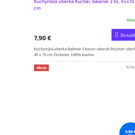
Kuchynská utierka Kuchár, balenie 3 ks, 45x70
cm
Skl
Do koší
7,90 €
Kuchynská utierka Balenie 3 kusov utierok Rozmer utier
45 x 70 cm Zloženie: 100% bavlna
Kód
Akcia
5,90 