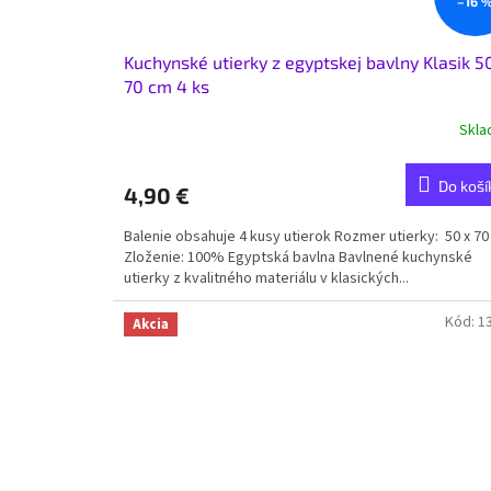
–16 
Kuchynské utierky z egyptskej bavlny Klasik 5
70 cm 4 ks
Skl
Do koší
4,90 €
Balenie obsahuje 4 kusy utierok Rozmer utierky: 50 x 7
Zloženie: 100% Egyptská bavlna Bavlnené kuchynské
utierky z kvalitného materiálu v klasických...
Kód:
1
Akcia