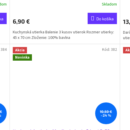
adom
Skladom
ka
Do košíka
6,90 €
13
Kuchynská utierka Balenie 3 kusov utierok Rozmer utierky:
Dar
45 x 70 cm Zloženie: 100% bavlna
utie
:
384
Kód:
382
Akcia
Ak
Novinka
 €
10,50 €
%
–24 %