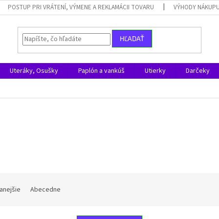
POSTUP PRI VRÁTENÍ, VÝMENE A REKLAMÁCII TOVARU
VÝHODY NÁKUPU
HĽADAŤ
Uteráky, Osušky
Paplón a vankúš
Utierky
Darčeky
anejšie
Abecedne