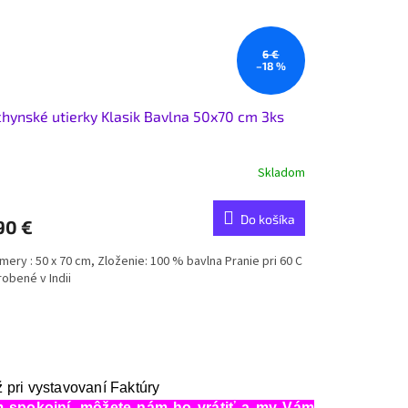
6 €
–18 %
hynské utierky Klasik Bavlna 50x70 cm 3ks
Skladom
Do košíka
90 €
ery : 50 x 70 cm, Zloženie: 100 % bavlna Pranie pri 60 C
robené v Indii
 pri vystavovaní Faktúry
om spokojní, môžete nám ho vrátiť a my Vám