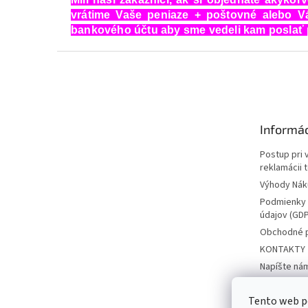
vrátime Vaše peniaze + poštovné alebo 
bankového účtu aby sme vedeli kam poslať 
Z
á
p
ä
t
Informác
i
e
Postup pri 
reklamácii 
Výhody Nák
Podmienky 
údajov (GD
Obchodné 
KONTAKTY
Napíšte ná
Ubytovacie 
Tento web p
FORMULÁR p