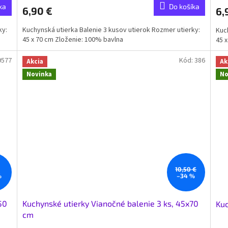
ka
Do košíka
6,90 €
6,
ky:
Kuchynská utierka Balenie 3 kusov utierok Rozmer utierky:
Kuc
45 x 70 cm Zloženie: 100% bavlna
45 
9577
Kód:
386
Akcia
Ak
Novinka
No
10,50 €
%
–34 %
50
Kuchynské utierky Vianočné balenie 3 ks, 45x70
Kuc
cm