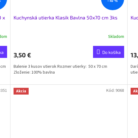
%
–10 %
0 x
Kuchynská utierka Klasik Bavlna 50x70 cm 3ks
Kuc
adom
Skladom
ka
Do košíka
3,50 €
13
0 cm
Balenie 3 kusov utierok Rozmer utierky: 50 x 70 cm
Dar
Zloženie: 100% bavlna
utie
3351
Kód:
9068
Akcia
Ak