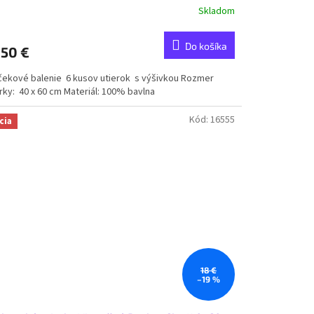
Skladom
Do košíka
,50 €
čekové balenie 6 kusov utierok s výšivkou Rozmer
rky: 40 x 60 cm Materiál: 100% bavlna
Kód:
16555
cia
18 €
–19 %