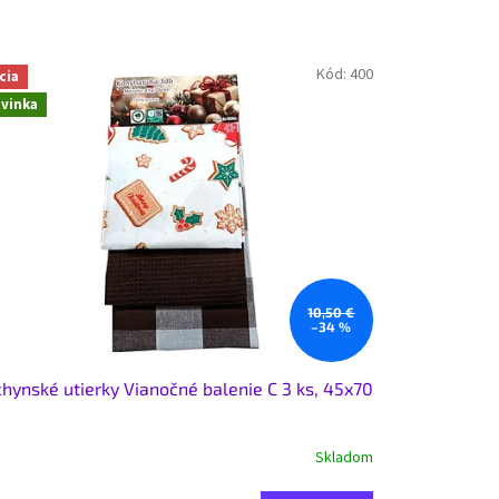
Kód:
400
cia
vinka
10,50 €
–34 %
hynské utierky Vianočné balenie C 3 ks, 45x70
Skladom