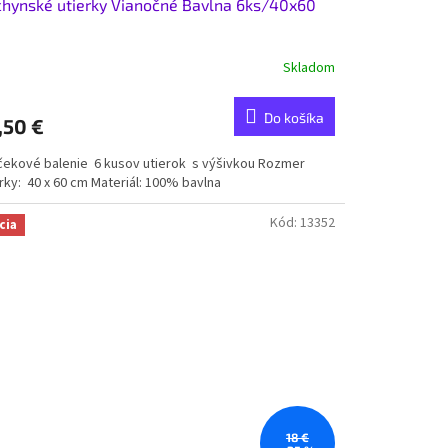
hynské utierky Vianočné Bavlna 6ks/40x60
Skladom
Do košíka
,50 €
čekové balenie 6 kusov utierok s výšivkou Rozmer
rky: 40 x 60 cm Materiál: 100% bavlna
Kód:
13352
cia
18 €