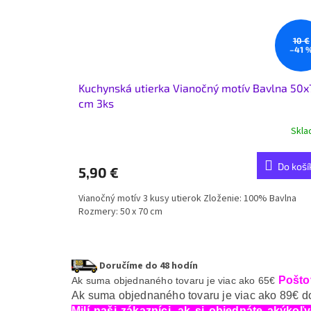
10 €
–41 
Kuchynská utierka Vianočný motív Bavlna 50x
cm 3ks
Skl
Do koší
5,90 €
Vianočný motív 3 kusy utierok Zloženie: 100% Bavlna
Rozmery: 50 x 70 cm
Doručíme do 48 hodín
Pošto
Ak suma objednaného tovaru je viac ako 65€
Ak suma objednaného tovaru je viac ako 89€ d
Milí naši zákazníci, ak si objednáte akýk