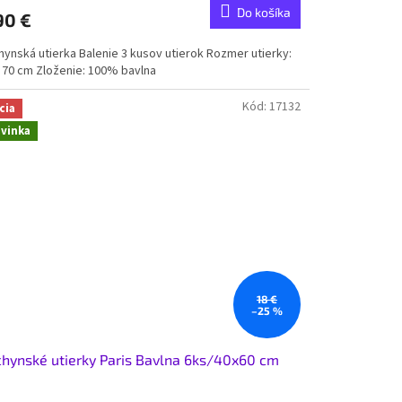
Do košíka
90 €
hynská utierka Balenie 3 kusov utierok Rozmer utierky:
x 70 cm Zloženie: 100% bavlna
Kód:
17132
cia
vinka
18 €
–25 %
hynské utierky Paris Bavlna 6ks/40x60 cm