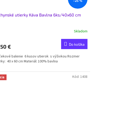
–25 %
hynské utierky Káva Bavlna 6ks/40x60 cm
Skladom
Do košíka
,50 €
čekové balenie 6 kusov utierok s výšivkou Rozmer
rky: 40 x 60 cm Materiál: 100% bavlna
Kód:
1408
cia