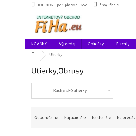
Prejsť
0915209630 pon-pia 9oo-16oo
fiha@fiha.eu
na
obsah
NOVINKY
Výpredaj
Obliečky
Plachty
Domov
Utierky
Utierky,Obrusy
Kuchynské utierky
R
a
Odporúčame
Najlacnejšie
Najdrahšie
Najpredáv
d
e