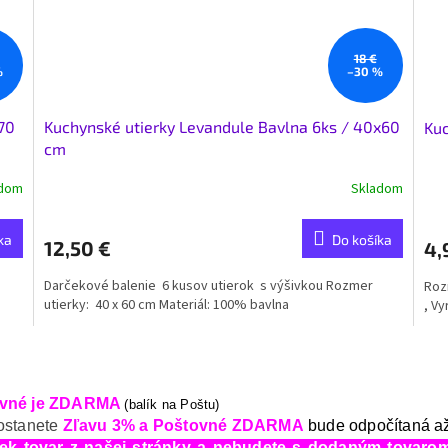
18 €
%
–30 %
70
Kuchynské utierky Levandule Bavlna 6ks / 40x60
Kuc
cm
adom
Skladom
ka
Do košíka
12,50 €
4,
Darčekové balenie 6 kusov utierok s výšivkou Rozmer
Rozm
utierky: 40 x 60 cm Materiál: 100% bavlna
, Vy
O
v
l
vné je ZDARMA
(balík na Poštu)
á
ostanete
Zľavu 3% a Poštovné ZDARMA
bude odpočítaná až
d
a
oľvek tovar z našej stránky a nebudete s dodaným tovar