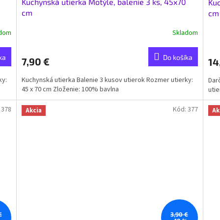
Kuchynská utierka Motýle, balenie 3 ks, 45x70
Kuc
cm
cm
adom
Skladom
ka
Do košíka
7,90 €
14
ky:
Kuchynská utierka Balenie 3 kusov utierok Rozmer utierky:
Dar
45 x 70 cm Zloženie: 100% bavlna
utie
:
378
Kód:
377
Akcia
Ak
€
3,90 €