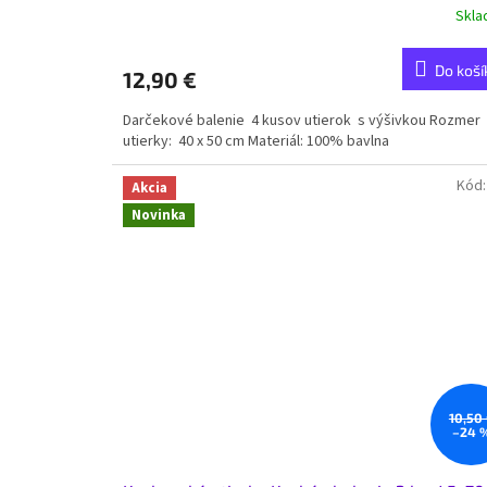
Skl
Do koší
12,90 €
Darčekové balenie 4 kusov utierok s výšivkou Rozmer
utierky: 40 x 50 cm Materiál: 100% bavlna
Kód
Akcia
Novinka
10,50
–24 