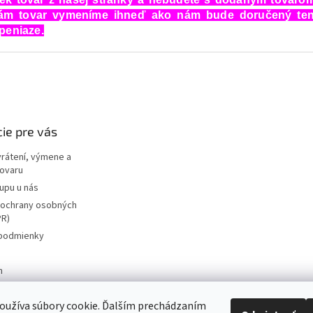
c
Vám tovar vymeníme ihneď ako nám bude doručený ten
i
peniaze.
e
p
r
v
k
y
v
ie pre vás
ý
p
vrátení, výmene a
i
tovaru
s
u
upu u nás
ochrany osobných
PR)
podmienky
m
zariadenia
oužíva súbory cookie. Ďalším prechádzaním
re vrátenie tovaru