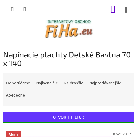
Prejsť
NÁKUP
na
obsah
KOŠÍK
Napínacie plachty Detské Bavlna 70
x 140
R
a
Odporúčame
Najlacnejšie
Najdrahšie
Najpredávanejšie
d
e
Abecedne
n
i
e
OTVORIŤ FILTER
p
r
V
Kód:
7972
Akcia
o