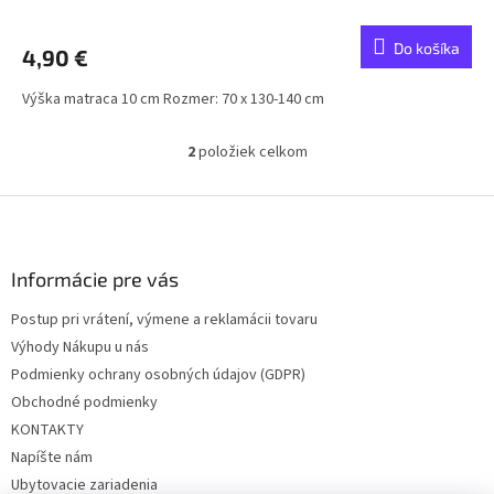
Do košíka
4,90 €
Výška matraca 10 cm Rozmer: 70 x 130-140 cm
2
položiek celkom
O
v
l
Z
á
á
d
p
a
ä
Informácie pre vás
c
t
i
Postup pri vrátení, výmene a reklamácii tovaru
i
e
Výhody Nákupu u nás
p
e
r
Podmienky ochrany osobných údajov (GDPR)
v
Obchodné podmienky
k
KONTAKTY
y
v
Napíšte nám
ý
Ubytovacie zariadenia