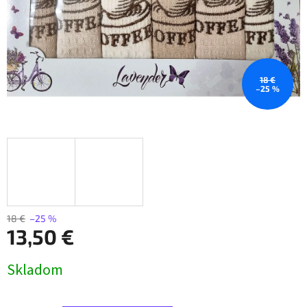
18 €
–25 %
18 €
–25 %
13,50 €
Jednotková
Skladom
cena: