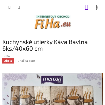
Prejsť
NÁKUP
na
obsah
KOŠÍK
Kuchynské utierky Káva Bavlna
6ks/40x60 cm
13352
Značka:
HoD
Akcia