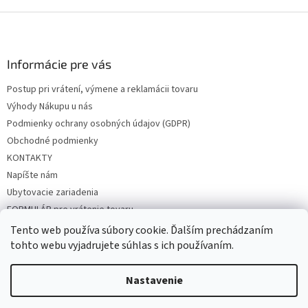
Z
á
p
ä
Informácie pre vás
t
Postup pri vrátení, výmene a reklamácii tovaru
i
Výhody Nákupu u nás
e
Podmienky ochrany osobných údajov (GDPR)
Obchodné podmienky
KONTAKTY
Napíšte nám
Ubytovacie zariadenia
FORMULÁR pre vrátenie tovaru
Tento web používa súbory cookie. Ďalším prechádzaním
tohto webu vyjadrujete súhlas s ich používaním.
Vytvoril Shoptet
Nastavenie