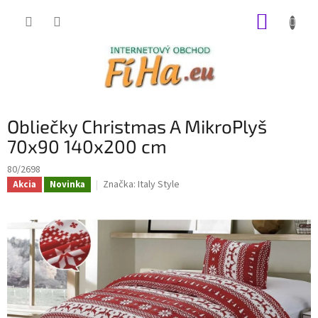
Prejsť
NÁKUP
na
obsah
KOŠÍK
Obliečky Christmas A MikroPlyš
70x90 140x200 cm
80/2698
Značka:
Italy Style
Akcia
Novinka