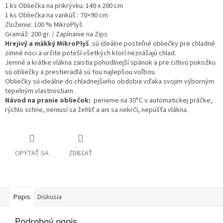
1 ks Obliečka na prikrývku: 140 x 200 cm
1 ks Obliečka na vankúš : 70×90 cm
Zloženie: 100 % MikroPlyš
Gramáž: 200 gr. / Zapínanie na Zips
Hrejivý a mäkký MikroPlyš
sú ideálne posteľné obliečky
pre chladné
zimné noci
a určite poteší všetkých ktorí neznášajú chlad.
Jemné a krátke vlákna zaistia pohodlnejší spánok a pre citlivú pokožku
sú obliečky a prestieradlá sú tou najlepšou voľbou.
Obliečky sú ideálne do chladnejšieho obdobia vďaka svojim výborným
tepelným vlastnostiam.
Návod na pranie obliečok:
perieme na 30°C v automatickej práčke,
rýchlo schne, nemusí sa žehliť a ani sa nekrčí, nepúšťa vlákna.
OPÝTAŤ SA
ZDIEĽAŤ
Popis
Diskusia
Podrobný popis