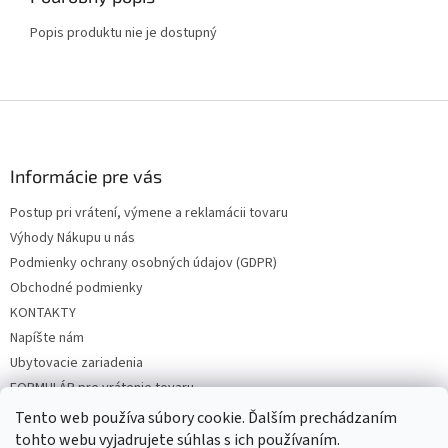
Popis produktu nie je dostupný
Z
á
p
ä
Informácie pre vás
t
Postup pri vrátení, výmene a reklamácii tovaru
i
Výhody Nákupu u nás
e
Podmienky ochrany osobných údajov (GDPR)
Obchodné podmienky
KONTAKTY
Napíšte nám
Ubytovacie zariadenia
FORMULÁR pre vrátenie tovaru
Tento web používa súbory cookie. Ďalším prechádzaním
tohto webu vyjadrujete súhlas s ich používaním.