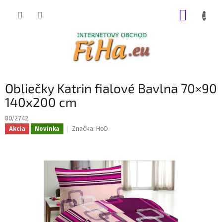
Prejsť
NÁKUP
na
obsah
KOŠÍK
Obliečky Katrin fialové Bavlna 70×90
140x200 cm
80/2742
Značka:
HoD
Akcia
Novinka