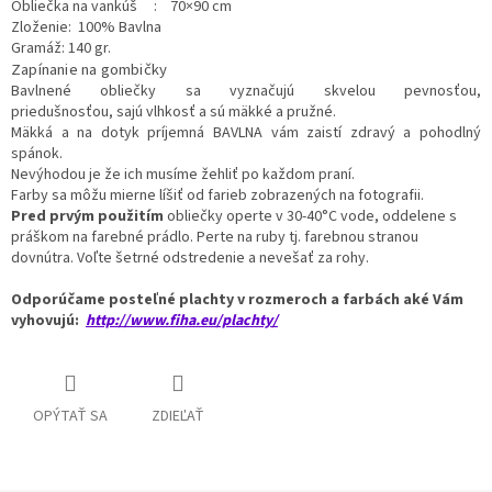
Obliečka na vankúš : 70×90 cm
Zloženie: 100% Bavlna
Gramáž: 140 gr.
Zapínanie na gombičky
Bavlnené obliečky sa vyznačujú skvelou pevnosťou,
priedušnosťou,
sajú vlhkosť a sú mäkké a pružné.
Mäkká a na dotyk príjemná BAVLNA vám zaistí zdravý a pohodlný
spánok.
Nevýhodou je že ich musíme žehliť po každom praní.
Farby sa môžu mierne líšiť od farieb zobrazených na fotografii.
Pred prvým použitím
obliečky operte v 30-40°C vode, oddelene s
práškom na farebné prádlo. Perte na ruby tj. farebnou stranou
dovnútra. Voľte šetrné odstredenie a nevešať za rohy.
Odporúčame posteľné plachty v rozmeroch a farbách aké Vám
vyhovujú:
http://www.fiha.eu/plachty/
OPÝTAŤ SA
ZDIEĽAŤ