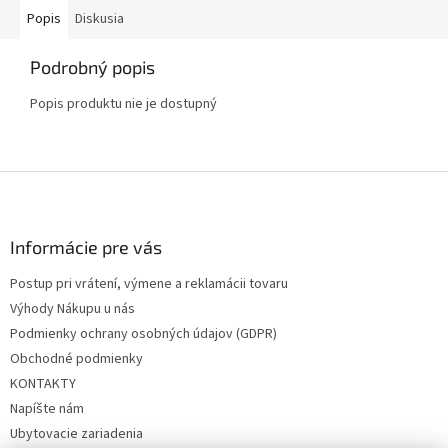
Popis
Diskusia
Podrobný popis
Popis produktu nie je dostupný
Z
á
p
ä
Informácie pre vás
t
Postup pri vrátení, výmene a reklamácii tovaru
i
Výhody Nákupu u nás
e
Podmienky ochrany osobných údajov (GDPR)
Obchodné podmienky
KONTAKTY
Napíšte nám
Ubytovacie zariadenia