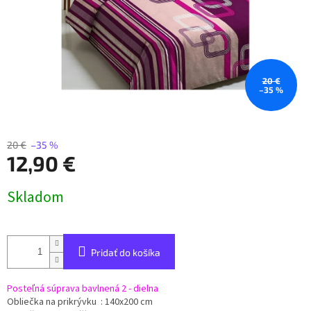
20 €
–35 %
20 €
–35 %
12,90 €
Jednotková
Skladom
cena:
Pridať do košíka
Posteľná súprava bavlnená 2 - dielna
Obliečka na prikrývku : 140x200 cm