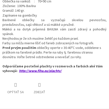
Obliečka na vankúš : 70×90 cm
Zloženie: 100% Bavlna
Gramáž: 140 gr.
Zapínanie na gombičky
Bavlnené obliečky sa vyznačujú skvelou pevnosťou,
priedušnosťou,
sajú vlhkosť a sú mäkké a pružné.
Mäkká a na dotyk príjemná BAVLNA vám zaistí zdravý a pohodlný
spánok.
Nevýhodou je že ich musíme žehliť po každom praní.
Farby sa môžu mierne líšiť od farieb zobrazených na fotografii.
Pred prvým použitím
obliečky operte v 30-40°C vode, oddelene s
práškom na farebné prádlo. Perte na ruby tj. farebnou stranou
dovnútra. Voľte šetrné odstredenie a nevešať za rohy.
Odporúčame posteľné plachty v rozmeroch a farbách aké Vám
vyhovujú:
http://www.fiha.eu/plachty/
OPÝTAŤ SA
ZDIEĽAŤ