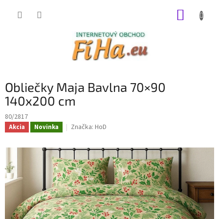
Prejsť
NÁKUP
na
obsah
KOŠÍK
Obliečky Maja Bavlna 70×90
140x200 cm
80/2817
Značka:
HoD
Akcia
Novinka