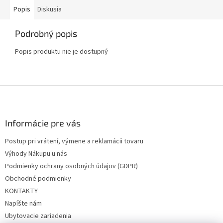
Popis
Diskusia
Podrobný popis
Popis produktu nie je dostupný
Z
á
p
ä
Informácie pre vás
t
Postup pri vrátení, výmene a reklamácii tovaru
i
Výhody Nákupu u nás
e
Podmienky ochrany osobných údajov (GDPR)
Obchodné podmienky
KONTAKTY
Napíšte nám
Ubytovacie zariadenia