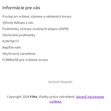
p
ä
Informácie pre vás
t
Postup pri vrátení, výmene a reklamácii tovaru
i
Výhody Nákupu u nás
e
Podmienky ochrany osobných údajov (GDPR)
Obchodné podmienky
KONTAKTY
Napíšte nám
Ubytovacie zariadenia
FORMULÁR pre vrátenie tovaru
Vytvoril Shoptet
Copyright 2026
FíHa
. Všetky práva vyhradené.
Upraviť nastavenie
cookies