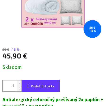
56 €
–18 %
56 €
–18 %
45,90 €
Jednotková
Skladom
cena:
Pridať do košíka
Antialergický celoročný prešívaný 2x paplón +