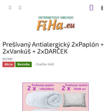
Prejsť
NÁKUP
na
obsah
KOŠÍK
Prešívaný Antialergický 2xPaplón +
2xVankúš + 2xDARČEK
80/999
Značka:
HoD
Akcia
Novinka