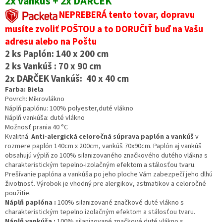
2x vankúš + 2x DARČEK
NEPREBERÁ tento tovar, dopravu
musíte zvoliť POŠTOU a to DORUČIŤ buď na Vašu
adresu alebo na Poštu
2 ks Paplón: 140 x 200 cm
2 ks Vankúš : 70 x 90 cm
2x DARČEK Vankúš: 40 x 40 cm
Farba: Biela
Povrch: Mikrovlákno
Náplň paplónu: 100% polyester,duté vlákno
Náplň vankúša: duté vlákno
Možnosť prania 40 °C
Kvalitná
Anti-alergická celoročná súprava paplón a vankúš
v
rozmere paplón 140cm x 200cm, vankúš 70x90cm. Paplón aj vankúš
obsahujú výplň zo 100% silanizovaného značkového dutého vlákna s
charakteristickým tepelno-izolačným efektom a stálosťou tvaru.
Prešívanie paplóna a vankúša po jeho ploche Vám zabezpečí jeho dlhú
životnosť. Výrobok je vhodný pre alergikov, astmatikov a celoročné
použitie.
Náplň paplóna :
100% silanizované značkové duté vlákno s
charakteristickým tepelno izolačným efektom a stálosťou tvaru.
Náplň vankúša :
100% silanizované značkové duté vlákno s