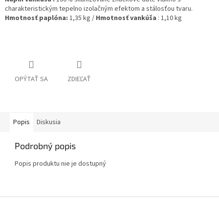
charakteristickým tepelno izolačným efektom a stálosťou tvaru.
Hmotnosť paplóna:
1,35 kg
/
Hmotnosť vankúša
: 1,10 kg
OPÝTAŤ SA
ZDIEĽAŤ
Popis
Diskusia
Podrobný popis
Popis produktu nie je dostupný
Z
á