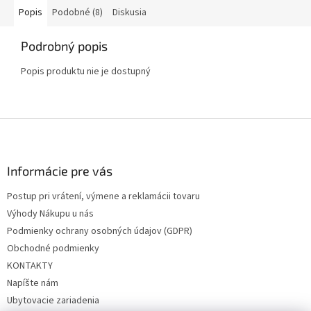
Popis
Podobné (8)
Diskusia
Podrobný popis
Popis produktu nie je dostupný
Z
á
p
ä
Informácie pre vás
t
Postup pri vrátení, výmene a reklamácii tovaru
i
Výhody Nákupu u nás
e
Podmienky ochrany osobných údajov (GDPR)
Obchodné podmienky
KONTAKTY
Napíšte nám
Ubytovacie zariadenia