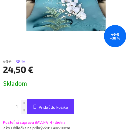
40 €
–38 %
40 €
–38 %
24,50 €
Jednotková
Skladom
cena:
Pridať do košíka
Posteľná súprava BAVLNA 4 - dielna
2 ks Obliečka na prikrývku: 140x200cm