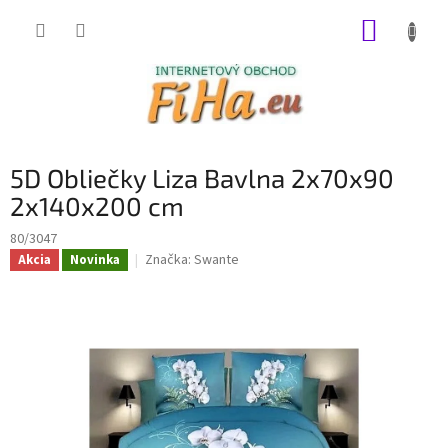
Prejsť
NÁKUP
na
obsah
KOŠÍK
5D Obliečky Liza Bavlna 2x70x90
2x140x200 cm
80/3047
Značka:
Swante
Akcia
Novinka