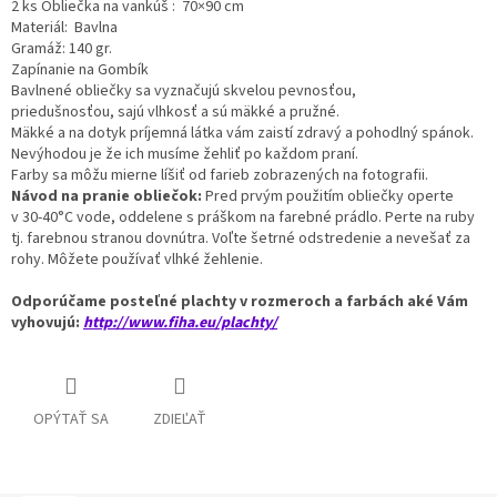
2 ks Obliečka na vankúš : 70×90 cm
Materiál: Bavlna
Gramáž: 140 gr.
Zapínanie na Gombík
Bavlnené obliečky sa vyznačujú skvelou pevnosťou,
priedušnosťou,
sajú vlhkosť a sú mäkké a pružné.
Mäkké a na dotyk príjemná látka vám zaistí zdravý a pohodlný spánok.
Nevýhodou je že ich musíme žehliť po každom praní.
Farby sa môžu mierne líšiť od farieb zobrazených na fotografii.
Návod na pranie obliečok:
Pred prvým použitím obliečky operte
v 30-40°C vode, oddelene s práškom na farebné prádlo. Perte na ruby
tj. farebnou stranou dovnútra. Voľte šetrné odstredenie a nevešať za
rohy. Môžete používať vlhké žehlenie.
Odporúčame posteľné plachty v rozmeroch a farbách aké Vám
vyhovujú:
http://www.fiha.eu/plachty/
OPÝTAŤ SA
ZDIEĽAŤ