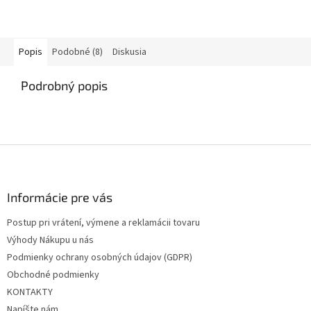
Popis
Podobné (8)
Diskusia
Podrobný popis
Z
á
p
ä
Informácie pre vás
t
Postup pri vrátení, výmene a reklamácii tovaru
i
Výhody Nákupu u nás
e
Podmienky ochrany osobných údajov (GDPR)
Obchodné podmienky
KONTAKTY
Napíšte nám