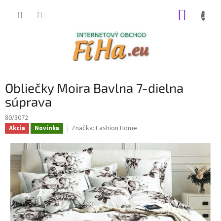
Prejsť
NÁKUP
na
obsah
KOŠÍK
Obliečky Moira Bavlna 7-dielna
súprava
80/3072
Značka:
Fashion Home
Akcia
Novinka