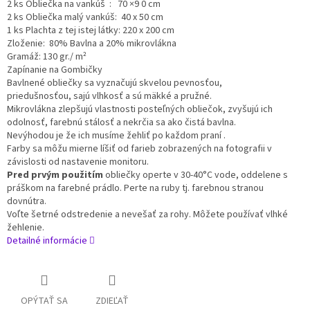
2 ks Obliečka na vankúš : 70 ×9 0 cm
2 ks Obliečka malý vankúš: 40 x 50 cm
1 ks Plachta z tej istej látky: 220 x 200 cm
Zloženie: 80% Bavlna a 20% mikrovlákna
Gramáž: 130 gr./
m²
Zapínanie na Gombičky
Bavlnené obliečky sa vyznačujú skvelou pevnosťou,
priedušnosťou,
sajú vlhkosť a sú mäkké a pružné.
Mikrovlákna
zlepšujú vlastnosti posteľných obliečok, zvyšujú ich
odolnosť, farebnú stálosť a nekrčia sa ako čistá bavlna.
Nevýhodou je že ich musíme žehliť po každom praní .
Farby sa môžu mierne líšiť od farieb zobrazených na fotografii v
závislosti od nastavenie monitoru.
Pred prvým použitím
obliečky operte v 30-40°C vode, oddelene s
práškom na farebné prádlo. Perte na ruby tj. farebnou stranou
dovnútra.
Voľte šetrné odstredenie a nevešať za rohy. Môžete používať vlhké
žehlenie.
Detailné informácie
OPÝTAŤ SA
ZDIEĽAŤ