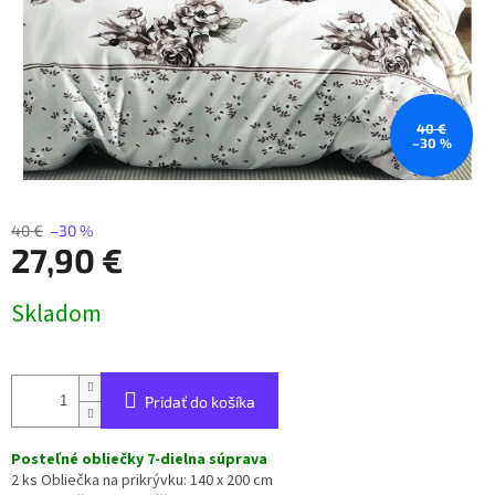
40 €
–30 %
40 €
–30 %
27,90 €
Jednotková
Skladom
cena:
Pridať do košíka
Posteľné obliečky 7-dielna súprava
2 ks Obliečka na prikrývku: 140 x 200 cm