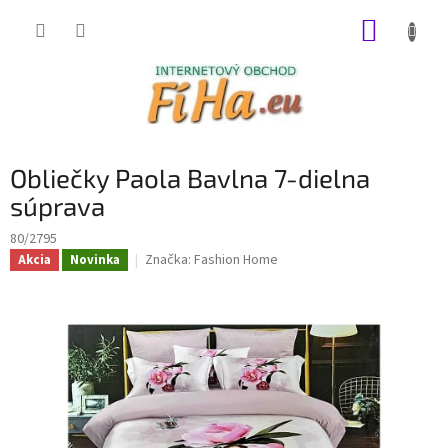
Prejsť
NÁKUP
na
obsah
KOŠÍK
Obliečky Paola Bavlna 7-dielna
súprava
80/2795
Značka:
Fashion Home
Akcia
Novinka