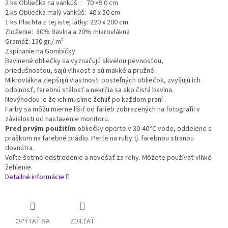
2 ks Obliečka na vankúš : 70 ×9 0 cm
2 ks Obliečka malý vankúš: 40 x 50 cm
1 ks Plachta z tej istej látky: 220 x 200 cm
Zloženie: 80% Bavlna a 20% mikrovlákna
Gramáž: 130 gr./
m²
Zapínanie na Gombičky
Bavlnené obliečky sa vyznačujú skvelou pevnosťou,
priedušnosťou,
sajú vlhkosť a sú mäkké a pružné.
Mikrovlákna
zlepšujú vlastnosti posteľných obliečok, zvyšujú ich
odolnosť, farebnú stálosť a nekrčia sa ako čistá bavlna.
Nevýhodou je že ich musíme žehliť po každom praní .
Farby sa môžu mierne líšiť od farieb zobrazených na fotografii v
závislosti od nastavenie monitoru.
Pred prvým použitím
obliečky operte v 30-40°C vode, oddelene s
práškom na farebné prádlo. Perte na ruby tj. farebnou stranou
dovnútra.
Voľte šetrné odstredenie a nevešať za rohy. Môžete používať vlhké
žehlenie.
Detailné informácie
OPÝTAŤ SA
ZDIEĽAŤ