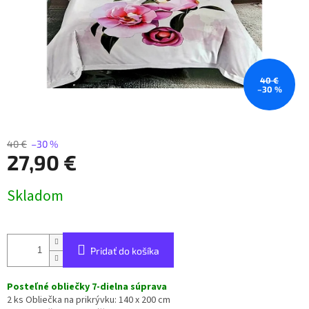
40 €
–30 %
40 €
–30 %
27,90 €
Jednotková
Skladom
cena:
Pridať do košíka
Posteľné obliečky 7-dielna súprava
2 ks Obliečka na prikrývku: 140 x 200 cm