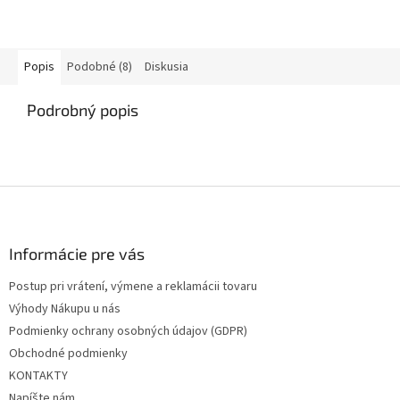
Popis
Podobné (8)
Diskusia
Podrobný popis
Z
á
p
ä
Informácie pre vás
t
Postup pri vrátení, výmene a reklamácii tovaru
i
Výhody Nákupu u nás
e
Podmienky ochrany osobných údajov (GDPR)
Obchodné podmienky
KONTAKTY
Napíšte nám