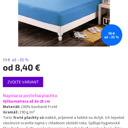
13 €
až –35 %
13 €
až –35 %
od
8,40 €
Jednotková
ZVOĽTE VARIANT
cena:
Napínacia posteľná plachta
Výška matraca až do 25 cm
Materiál:
100% bavlnené Froté
Gramáž:
190 g/m²
Tieto
froté plachty sú
mäkké, príjemné a hebké na dotyk. Ich tepelné
vlastnosti oceníte najmä v chladnom období roka. Splňujú hygienické