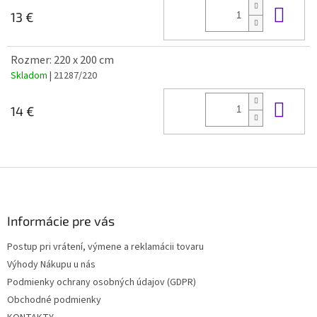
Do 
13 €
Rozmer: 220 x 200 cm
Skladom
| 21287/220
Do 
14 €
Z
á
p
ä
Informácie pre vás
t
Postup pri vrátení, výmene a reklamácii tovaru
i
Výhody Nákupu u nás
e
Podmienky ochrany osobných údajov (GDPR)
Obchodné podmienky