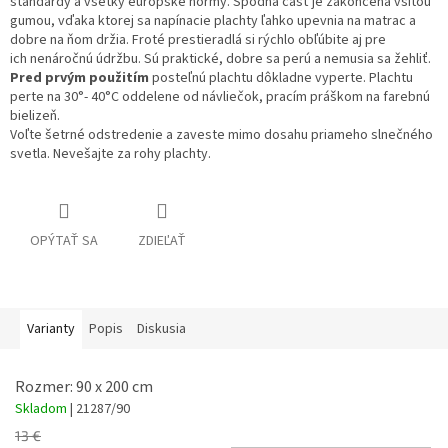
štandardy a všetky európske normy. Spodná časť je zakončená všitou
gumou, vďaka ktorej sa napínacie plachty ľahko upevnia na matrac a
dobre na ňom držia. Froté prestieradlá si rýchlo obľúbite aj pre
ich nenáročnú údržbu. Sú praktické, dobre sa perú a nemusia sa žehliť.
Pred prvým použitím
posteľnú plachtu dôkladne vyperte. Plachtu
perte na 30°- 40°C oddelene od návliečok, pracím práškom na farebnú
bielizeň.
Voľte šetrné odstredenie a zaveste mimo dosahu priameho slnečného
svetla. Nevešajte za rohy plachty.
OPÝTAŤ SA
ZDIEĽAŤ
Varianty
Popis
Diskusia
Rozmer: 90 x 200 cm
Skladom
| 21287/90
13 €