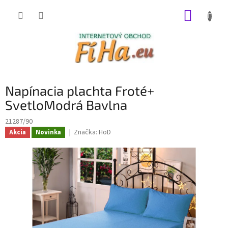
Prejsť
NÁKUP
na
obsah
KOŠÍK
Napínacia plachta Froté+
SvetloModrá Bavlna
21287/90
Značka:
HoD
Akcia
Novinka