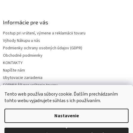
Z
á
p
ä
Informácie pre vás
t
Postup pri vrátení, výmene a reklamácii tovaru
i
Výhody Nákupu u nás
e
Podmienky ochrany osobných údajov (GDPR)
Obchodné podmienky
KONTAKTY
Napíšte nám
Ubytovacie zariadenia
FORMULÁR pre vrátenie tovaru
Tento web používa súbory cookie. Ďalším prechádzaním
tohto webu vyjadrujete súhlas s ich používaním.
Vytvoril Shoptet
Nastavenie
Copyright 2026
FíHa
. Všetky práva vyhradené.
Upraviť nastavenie