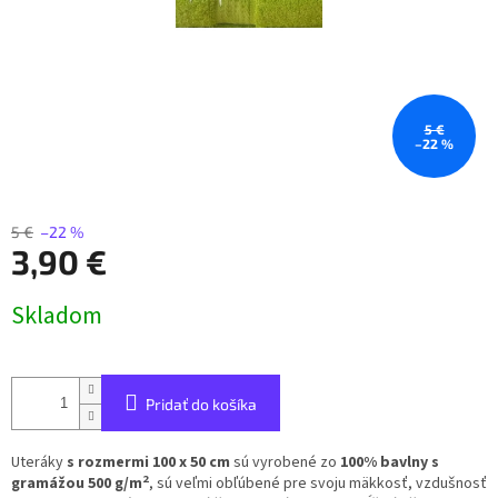
5 €
–22 %
5 €
–22 %
3,90 €
Jednotková
Skladom
cena:
Pridať do košíka
Uteráky
s rozmermi 100 x 50 cm
sú vyrobené zo
100% bavlny
s
2
gramážou 500 g/m
, sú veľmi obľúbené pre svoju mäkkosť, vzdušnosť