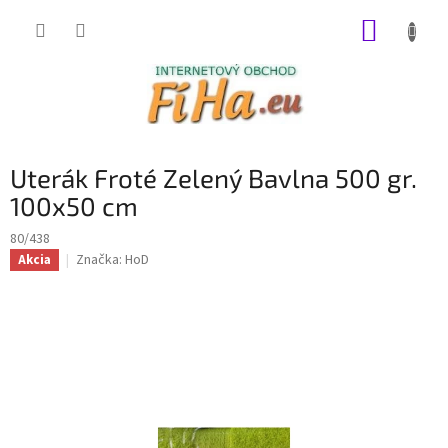
Prejsť
NÁKUP
na
obsah
KOŠÍK
Uterák Froté Zelený Bavlna 500 gr.
100x50 cm
80/438
Značka:
HoD
Akcia