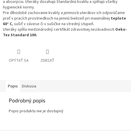
a absorpciu. Uteráky
dosahujú štandardnú kvalitu a spĺňajú všetky
hygienické normy.
Pre dlhodobé zachovanie kvality a jemnosti uterákov ich odporúčame
prať v pracích prostriedkoch na jemnú bielizeň pri maximálnej
teplote
60° C
, sušiť v závese či v sušičke na stredný stupeň.
Uteráky spĺňa medzinárodný
certifikát zdravotnej nezávadnosti
Oeko-
Tex Standard 100.
OPÝTAŤ SA
ZDIEĽAŤ
Popis
Diskusia
Podrobný popis
Popis produktu nie je dostupný