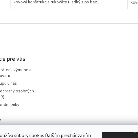
kovová konštrukcia rukoväte Hladký zips bez...
kov
O
v
l
á
d
a
c
i
ie pre vás
e
p
vrátení, výmene a
r
tovaru
v
upu u nás
k
ochrany osobných
y
PR)
v
ý
podmienky
p
i
m
s
u
zariadenia
oužíva súbory cookie. Ďalším prechádzaním
re vrátenie tovaru