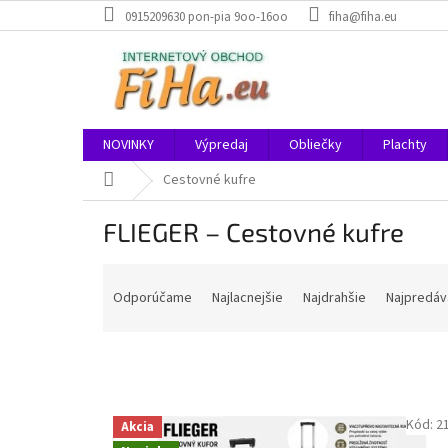
Prejsť
0915209630 pon-pia 9oo-16oo
fiha@fiha.eu
na
obsah
NOVINKY
Výpredaj
Obliečky
Plachty
Domov
Cestovné kufre
FLIEGER – Cestovné kufre
R
a
Odporúčame
Najlacnejšie
Najdrahšie
Najpredáv
d
e
n
i
e
V
Kód:
2
p
Akcia
ý