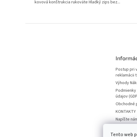
kovová konštrukcia rukoväte Hladký zips bez...
Z
á
p
ä
t
Informác
i
e
Postup pri 
reklamácii 
Výhody Nák
Podmienky 
údajov (GD
Obchodné 
KONTAKTY
Napíšte ná
Ubytovacie 
Tento web p
FORMULÁR p