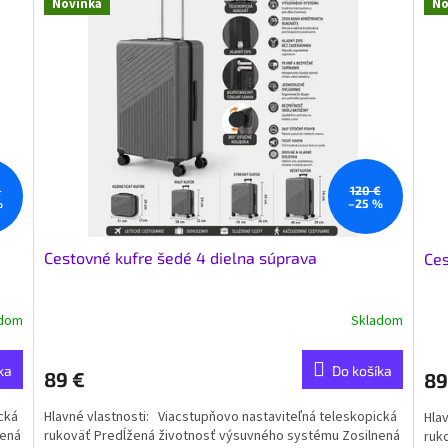
Novinka
No
€
120 €
%
–25 %
Cestovné kufre šedé 4 dielna súprava
Ces
adom
Skladom
ka
Do košíka
89 €
89
cká
Hlavné vlastnosti: Viacstupňovo nastaviteľná teleskopická
Hla
nená
rukoväť Predĺžená životnosť výsuvného systému Zosilnená
ruk