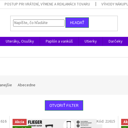
POSTUP PRI VRÁTENÍ, VÝMENE A REKLAMÁCII TOVARU
VÝHODY NÁKUPU
HĽADAŤ
Uteráky, Osušky
Paplón a vankúš
Utierky
Darčeky
anejšie
Abecedne
OTVORIŤ FILTER
1616
Kód:
21615
Akcia
Ak