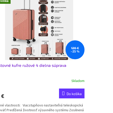
vinka
120 €
–25 %
tovné kufre ružové 4 dielna súprava
Skladom
Do košíka
 €
vné vlastnosti: Viacstupňovo nastaviteľná teleskopická
oväť Predĺžená životnosť výsuvného systému Zosilnená