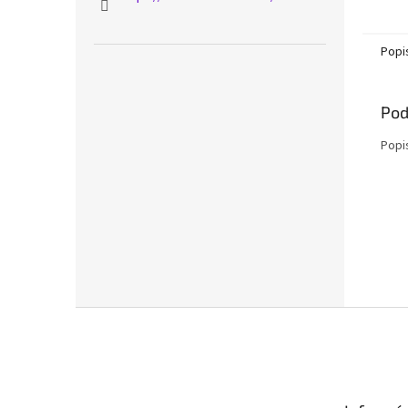
Popi
Pod
Popi
Z
á
p
ä
t