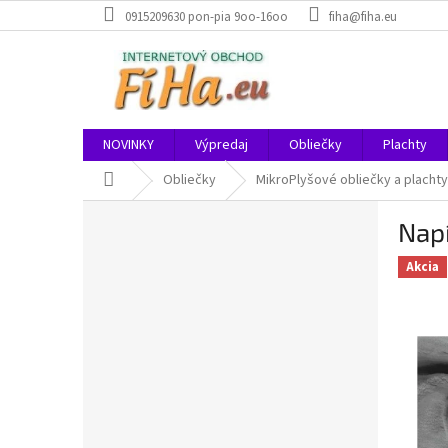
Prejsť
0915209630 pon-pia 9oo-16oo
fiha@fiha.eu
na
obsah
NOVINKY
Výpredaj
Obliečky
Plachty
Domov
Obliečky
MikroPlyšové obliečky a plachty
B
Napí
o
č
Akcia
n
ý
p
a
n
e
l