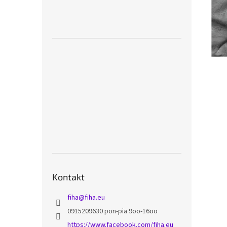
Kontakt
fiha
@
fiha.eu
0915209630 pon-pia 9oo-16oo
https://www.facebook.com/fiha.eu