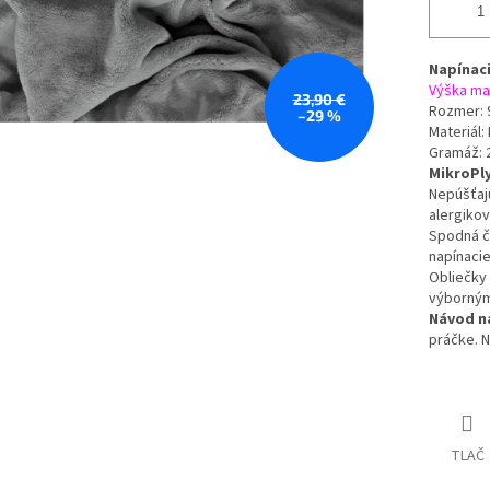
Napínaci
Výška ma
23,90 €
Rozmer: 
–29 %
Materiál:
Gramáž: 
MikroPly
Nepúšťajú
alergikov
Spodná č
napínacie
Obliečky 
výborným
Návod na
práčke.
N
TLAČ