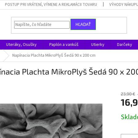
POSTUP PRI VRÁTENÍ, VÝMENE A REKLAMÁCII TOVARU
VÝHODY NÁKUPU
HĽADAŤ
Uteráky, Osušky
Paplón a vankúš
Utierky
Darčeky
Napínacia Plachta MikroPlyš Šedá 90 x 200 cm
nacia Plachta MikroPlyš Šedá 90 x 2
23,90 €
16,
Jednotk
Skla
cena: