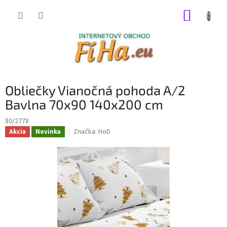
Prejsť
NÁKUP
na
obsah
KOŠÍK
Obliečky Vianočná pohoda A/2
Bavlna 70x90 140x200 cm
80/2778
Značka:
HoD
Akcia
Novinka