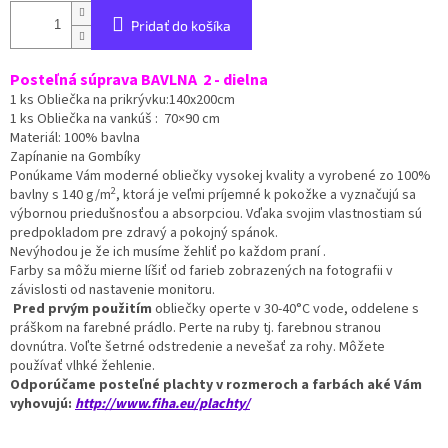
Pridať do košíka
Posteľná súprava BAVLNA 2 - dielna
1 ks Obliečka na prikrývku:140x200cm
1 ks Obliečka na vankúš : 70×90 cm
Materiál: 100% bavlna
Zapínanie na Gombíky
Ponúkame Vám moderné obliečky vysokej kvality a vyrobené zo 100%
2
bavlny s 140 g/m
, ktorá je veľmi príjemné k pokožke a vyznačujú sa
výbornou priedušnosťou a absorpciou.
Vďaka svojim vlastnostiam sú
predpokladom pre zdravý a pokojný spánok.
Nevýhodou je že ich musíme žehliť po každom praní .
Farby sa môžu mierne líšiť od farieb zobrazených na fotografii v
závislosti od nastavenie monitoru.
Pred prvým použitím
obliečky operte v 30-40°C vode, oddelene s
práškom na farebné prádlo. Perte na ruby tj. farebnou stranou
dovnútra. Voľte šetrné odstredenie a nevešať za rohy. Môžete
používať vlhké žehlenie.
Odporúčame posteľné plachty v rozmeroch a farbách aké Vám
vyhovujú:
http://www.fiha.eu/plachty/