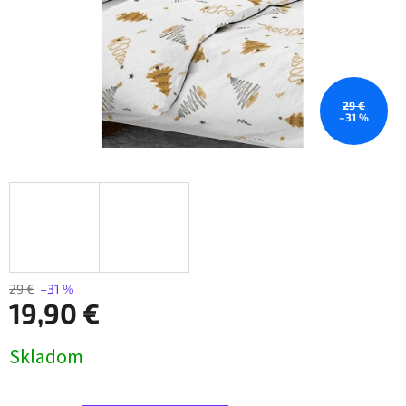
29 €
–31 %
29 €
–31 %
19,90 €
Jednotková
Skladom
cena: