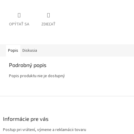
OPÝTAŤ SA
ZDIEĽAŤ
Popis
Diskusia
Podrobný popis
Popis produktu nie je dostupný
Z
á
p
ä
Informácie pre vás
t
Postup pri vrátení, výmene a reklamácii tovaru
i