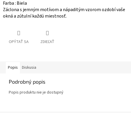
Farba : Biela
Záclona s jemným motívom a nápaditým vzorom ozdobí vaše
okná a zútulní každú miestnosť.
OPÝTAŤ SA
ZDIEĽAŤ
Popis
Diskusia
Podrobný popis
Popis produktu nie je dostupný
Z
á
p