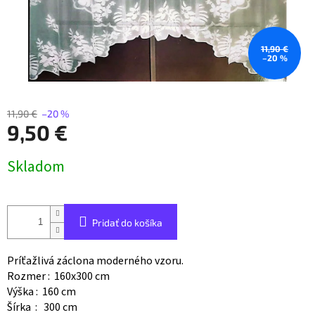
11,90 €
–20 %
11,90 €
–20 %
9,50 €
Jednotková
Skladom
cena:
Pridať do košíka
Príťažlivá záclona moderného vzoru.
Rozmer : 160x300 cm
Výška : 160 cm
Šírka : 300 cm