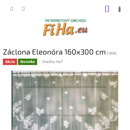
Prejsť
NÁKUP
na
obsah
KOŠÍK
Záclona Eleonóra 160x300 cm
19041
Značka:
HaT
Akcia
Novinka